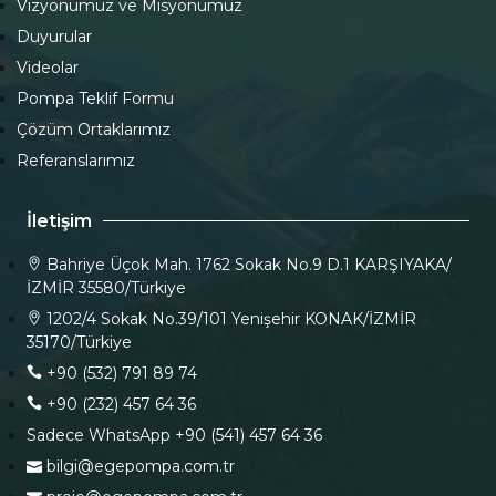
Vizyonumuz ve Misyonumuz
Duyurular
Videolar
Pompa Teklif Formu
Çözüm Ortaklarımız
Referanslarımız
İletişim
Bahriye Üçok Mah. 1762 Sokak No.9 D.1 KARŞIYAKA/
İZMİR 35580/Türkiye
1202/4 Sokak No.39/101 Yenişehir KONAK/İZMİR
35170/Türkiye
+90 (532) 791 89 74
+90 (232) 457 64 36
Sadece WhatsApp +90 (541) 457 64 36
bilgi@egepompa.com.tr