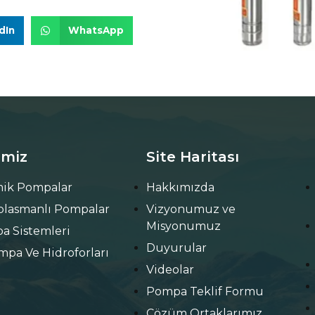
dIn
WhatsApp
imiz
Site Haritası
ik Pompalar
Hakkımızda
eplasmanlı Pompalar
Vizyonumuz ve
Misyonumuz
a Sistemleri
Duyurular
mpa Ve Hidroforları
Videolar
Pompa Teklif Formu
Çözüm Ortaklarımız