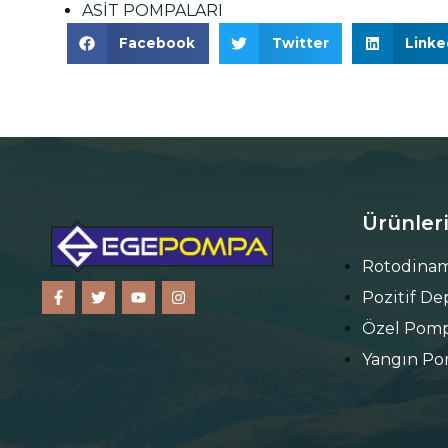
ASİT POMPALARI
Facebook
Twitter
Linke
Ürünler
Rotodinam
Pozitif D
Özel Pomp
Yangın Po