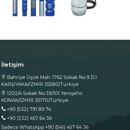
İletişim
Bahriye Üçok Mah. 1762 Sokak No.9 D.1
KARŞIYAKA/İZMİR 35580/Türkiye
1202/4 Sokak No.39/101 Yenişehir
KONAK/İZMİR 35170/Türkiye
+90 (532) 791 89 74
+90 (232) 457 64 36
Sadece WhatsApp +90 (541) 457 64 36