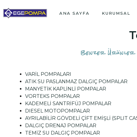
ANA SAYFA
KURUMSAL
T
Benzer Ürünler
VARİL POMPALARI
ATIK SU PASLANMAZ DALGIÇ POMPALAR
MANYETİK KAPLİNLİ POMPALAR
VORTEKS POMPALAR
KADEMELİ SANTRİFÜJ POMPALAR
DIESEL MOTOPOMPALAR
AYRILABİLİR GÖVDELİ ÇİFT EMİŞLİ (SPLIT 
DALGIÇ DRENAJ POMPALAR
TEMİZ SU DALGIÇ POMPALAR