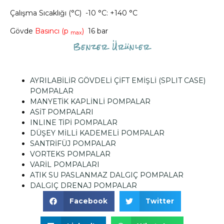
Çalışma Sıcaklığı (°C) -10 °C: +140 °C
Gövde
Basıncı (p
)
16 bar
max
Benzer Ürünler
AYRILABİLİR GÖVDELİ ÇİFT EMİŞLİ (SPLIT CASE)
POMPALAR
MANYETİK KAPLİNLİ POMPALAR
ASİT POMPALARI
INLINE TİPİ POMPALAR
DÜŞEY MİLLİ KADEMELİ POMPALAR
SANTRİFÜJ POMPALAR
VORTEKS POMPALAR
VARİL POMPALARI
ATIK SU PASLANMAZ DALGIÇ POMPALAR
DALGIÇ DRENAJ POMPALAR
Facebook
Twitter