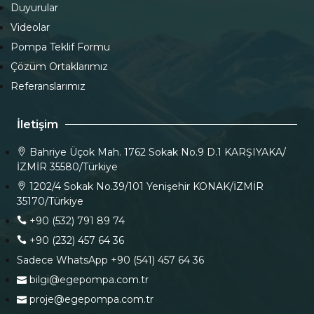
Duyurular
Videolar
Pompa Teklif Formu
Çözüm Ortaklarımız
Referanslarımız
İletişim
Bahriye Üçok Mah. 1762 Sokak No.9 D.1 KARŞIYAKA/
İZMİR 35580/Türkiye
1202/4 Sokak No.39/101 Yenişehir KONAK/İZMİR
35170/Türkiye
+90 (532) 791 89 74
+90 (232) 457 64 36
Sadece WhatsApp +90 (541) 457 64 36
bilgi@egepompa.com.tr
proje@egepompa.com.tr