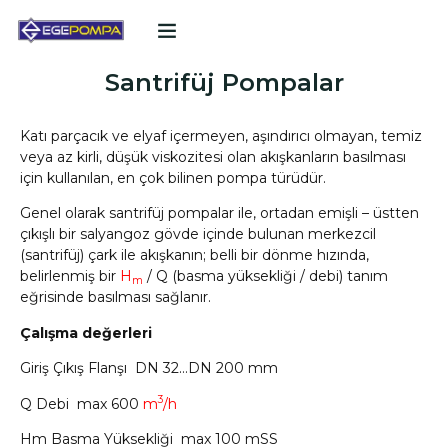
POMPA TEKLIF FORMU
Santrifüj Pompalar
Katı parçacık ve elyaf içermeyen, aşındırıcı olmayan, temiz
veya az kirli, düşük viskozitesi olan akışkanların basılması
için kullanılan, en çok bilinen pompa türüdür.
Genel olarak santrifüj pompalar ile, ortadan emişli – üstten
çıkışlı bir salyangoz gövde içinde bulunan merkezcil
(santrifüj) çark ile akışkanın; belli bir dönme hızında,
belirlenmiş bir
H
/ Q (basma yüksekliği / debi) tanım
m
eğrisinde basılması sağlanır.
Çalışma değerleri
Giriş Çıkış Flanşı DN 32…DN 200 mm
3
Q Debi max 600
m
/h
Hm Basma Yüksekliği max 100 mSS