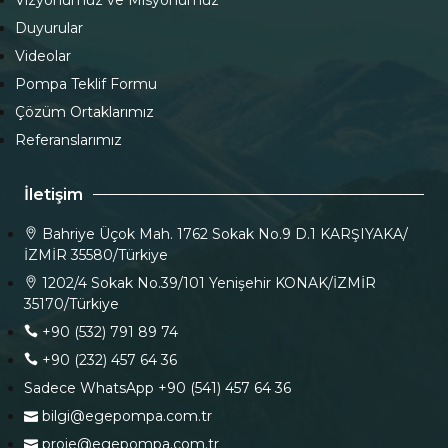
Vizyonumuz ve Misyonumuz
Duyurular
Videolar
Pompa Teklif Formu
Çözüm Ortaklarımız
Referanslarımız
İletişim
Bahriye Üçok Mah. 1762 Sokak No.9 D.1 KARŞIYAKA/
İZMİR 35580/Türkiye
1202/4 Sokak No.39/101 Yenişehir KONAK/İZMİR
35170/Türkiye
+90 (532) 791 89 74
+90 (232) 457 64 36
Sadece WhatsApp +90 (541) 457 64 36
bilgi@egepompa.com.tr
proje@egepompa.com.tr