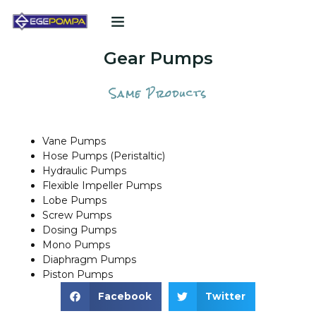
POMPA TEKLIF FORMU
Gear Pumps
Same Products
Vane Pumps
Hose Pumps (Peristaltic)
Hydraulic Pumps
Flexible Impeller Pumps
Lobe Pumps
Screw Pumps
Dosing Pumps
Mono Pumps
Diaphragm Pumps
Piston Pumps
Facebook
Twitter