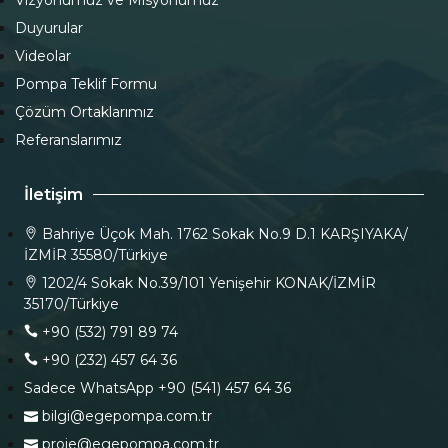
Vizyonumuz ve Misyonumuz
Duyurular
Videolar
Pompa Teklif Formu
Çözüm Ortaklarımız
Referanslarımız
İletişim
Bahriye Üçok Mah. 1762 Sokak No.9 D.1 KARŞIYAKA/
İZMİR 35580/Türkiye
1202/4 Sokak No.39/101 Yenişehir KONAK/İZMİR
35170/Türkiye
+90 (532) 791 89 74
+90 (232) 457 64 36
Sadece WhatsApp +90 (541) 457 64 36
bilgi@egepompa.com.tr
proje@egepompa.com.tr