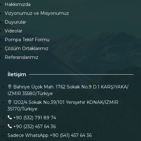
Hakkımızda
Vizyonumuz ve Misyonumuz
Duyurular
Videolar
Pompa Teklif Formu
Çözüm Ortaklarımız
Referanslarımız
İletişim
Bahriye Üçok Mah. 1762 Sokak No.9 D.1 KARŞIYAKA/
İZMİR 35580/Türkiye
1202/4 Sokak No.39/101 Yenişehir KONAK/İZMİR
35170/Türkiye
+90 (532) 791 89 74
+90 (232) 457 64 36
Sadece WhatsApp +90 (541) 457 64 36