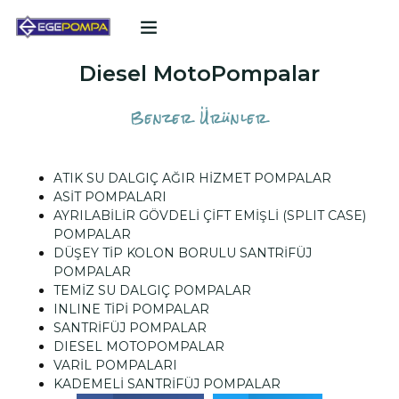
POMPA TEKLIF FORMU
Diesel MotoPompalar
Benzer Ürünler
ATIK SU DALGIÇ AĞIR HİZMET POMPALAR
ASİT POMPALARI
AYRILABİLİR GÖVDELİ ÇİFT EMİŞLİ (SPLIT CASE)
POMPALAR
DÜŞEY TİP KOLON BORULU SANTRİFÜJ
POMPALAR
TEMİZ SU DALGIÇ POMPALAR
INLINE TİPİ POMPALAR
SANTRİFÜJ POMPALAR
DIESEL MOTOPOMPALAR
VARİL POMPALARI
KADEMELİ SANTRİFÜJ POMPALAR